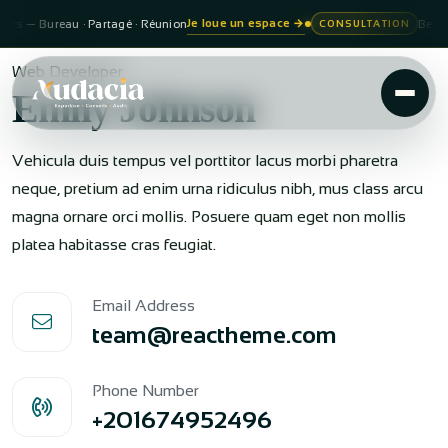
Je loue un espace
→
s — Bureau · Partagé · Réunion
Besoin d
CONSULTATION
Web Developer
Emily Johnson
Vehicula duis tempus vel porttitor lacus morbi pharetra
neque, pretium ad enim urna ridiculus nibh, mus class arcu
magna ornare orci mollis. Posuere quam eget non mollis
platea habitasse cras feugiat.
Email Address
team@reactheme.com
Phone Number
+201674952496