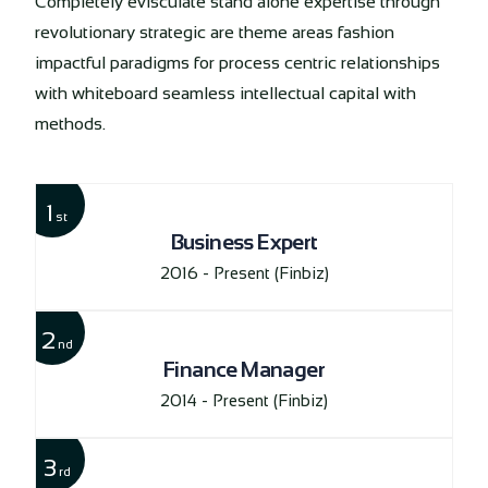
Completely evisculate stand alone expertise through
revolutionary strategic are theme areas fashion
impactful paradigms for process centric relationships
with whiteboard seamless intellectual capital with
methods.
1
st
Business Expert
2016 - Present
(Finbiz)
2
nd
Finance Manager
2014 - Present
(Finbiz)
3
rd