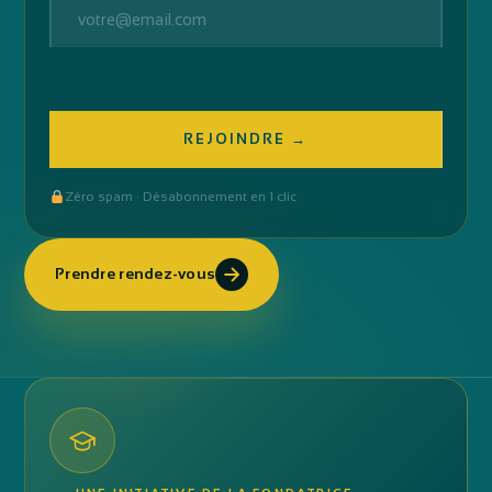
Zéro spam · Désabonnement en 1 clic
Prendre rendez-vous